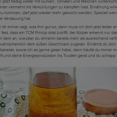
jetzt fleißig weiter mit Gurken, Tomaten und Melonen runterküh
inter vermehrt mit Verkühlungen zu kämpfen hast. Ernährung wirkt
u kommen, darf jetzt wieder mehr gekocht werden. Speziell wenn 
te Verdauung hat.
 dir immer sagt, was ihm gut tut, dann muss ich dich jetzt leider
est, dass ein TCM Prinzip total zutrifft: der Körper erkennt nur da
 dem an, worüber du ohnehin bereits mehr als ausreichend verfüg
stwahrscheinlich dem süßen Geschmack zugetan. Ernährst du dich d
ereitet, sowie ich es gerne getan habe, dann häufst du immer me
rft und deine Energieproduktion ins Trudeln gerät und du schlapp