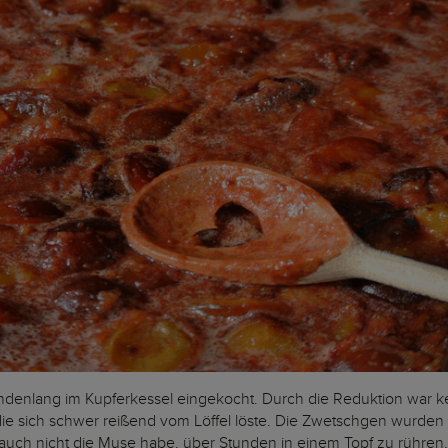
ndenlang im Kupferkessel eingekocht. Durch die Reduktion war k
die sich schwer reißend vom Löffel löste. Die Zwetschgen wurden
auch nicht die Muse habe, über Stunden in einem Topf zu rühren,