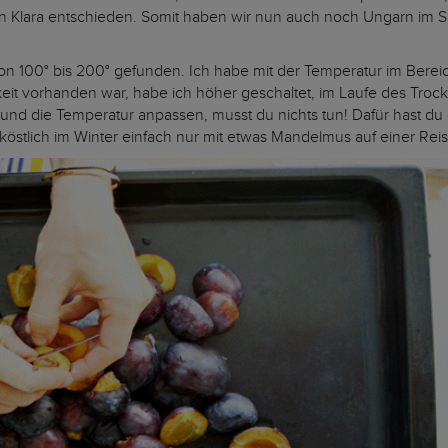
lara entschieden. Somit haben wir nun auch noch Ungarn im Spiel,
 100° bis 200° gefunden. Ich habe mit der Temperatur im Bereich 
eit vorhanden war, habe ich höher geschaltet, im Laufe des Troc
und die Temperatur anpassen, musst du nichts tun! Dafür hast du
östlich im Winter einfach nur mit etwas Mandelmus auf einer Reis