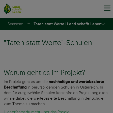
Tog
navi
Startseite
Taten statt Worte | Land schafft Leben
Taten statt Worte
"Taten statt Worte"-Schulen
Worum geht es im Projekt?
Im Projekt geht es um die
nachhaltige und wertebasierte
Beschaffung
in berufsbildenden Schulen in Österreich. In
dem für ausgewählte Schulen kostenfreien Projekt begleiten
wir sie dabei, die wertebasierte Beschaffung in der Schule
zum Thema zu machen.
Hier erfährst du mehr über das Projekt