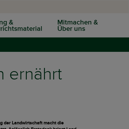
ng &
Mitmachen &
richtsmaterial
Über uns
n ernährt
ng der Landwirtschaft macht die