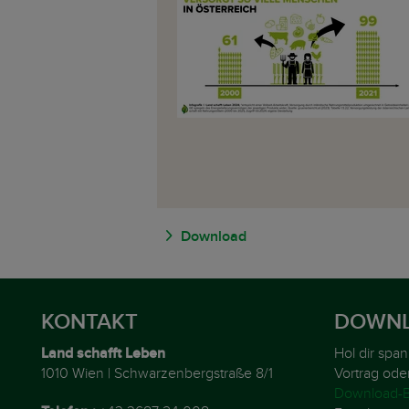
Download
KONTAKT
DOWNL
Land schafft Leben
Hol dir spa
1010 Wien | Schwarzenbergstraße 8/1
Vortrag ode
Download-B