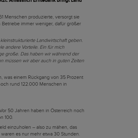
tzt. Anlässlich Erntedank bringt Land
 61 Menschen produzierte, versorgt sie
n Betriebe immer weniger, dafür größer
leinstrukturierte Landwirtschaft geben.
 andere Vorteile. Ein für mich
enige große. Das haben wir während der
nn müssen wir aber auch in guten Zeiten
n, was einem Rückgang von 35 Prozent
es noch rund 122.000 Menschen in
. Vor 50 Jahren haben in Österreich noch
on 100.
Feld einzuholen – also zu mähen, das
0 waren es nur mehr etwa 30 Stunden.