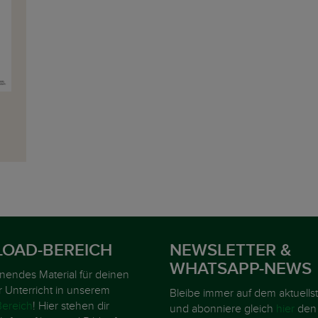
OAD-BEREICH
NEWSLETTER &
WHATSAPP-NEWS
nnendes Material für deinen
r Unterricht in unserem
Bleibe immer auf dem aktuells
ereich
! Hier stehen dir
und abonniere gleich
hier
den