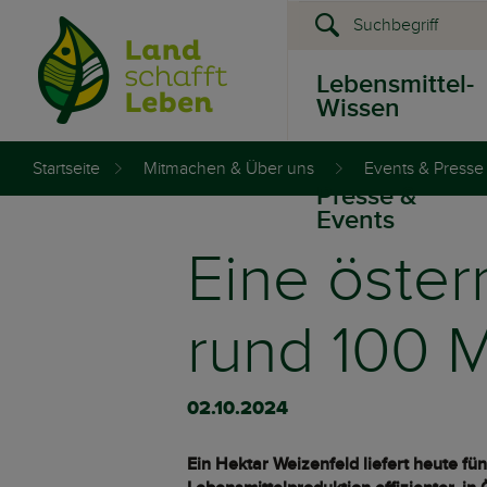
Lebensmittel-
Wissen
Startseite
Mitmachen & Über uns
Events & Presse
Presse &
Events
Eine öster
rund 100 
02.10.2024
Ein Hektar Weizenfeld liefert heute fü