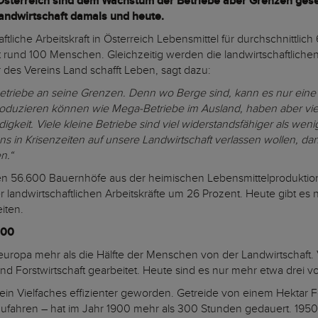
n Österreich sind dem Wachstum der Betriebe aber Grenzen gese
andwirtschaft damals und heute.
liche Arbeitskraft in Österreich Lebensmittel für durchschnittlich
 rund 100 Menschen. Gleichzeitig werden die landwirtschaftliche
 des Vereins Land schafft Leben, sagt dazu:
etriebe an seine Grenzen. Denn wo Berge sind, kann es nur eine k
roduzieren können wie Mega-Betriebe im Ausland, haben aber viele
digkeit. Viele kleine Betriebe sind viel widerstandsfähiger als w
in Krisenzeiten auf unsere Landwirtschaft verlassen wollen, da
en.“
56.600 Bauernhöfe aus der heimischen Lebensmittelproduktio
der landwirtschaftlichen Arbeitskräfte um 26 Prozent. Heute gibt 
eiten.
900
teleuropa mehr als die Hälfte der Menschen von der Landwirtschaft
nd Forstwirtschaft gearbeitet. Heute sind es nur mehr etwa drei v
 ein Vielfaches effizienter geworden. Getreide von einem Hektar 
ufahren – hat im Jahr 1900 mehr als 300 Stunden gedauert. 195