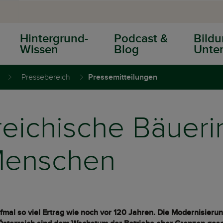
Hintergrund-
Podcast &
Bildu
Wissen
Blog
Unter
Pressebereich
Pressemitteilungen
reichische Bäueri
Menschen
nfmal so viel Ertrag wie noch vor 120 Jahren. Die Modernisieru